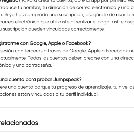
registro?
 R: Para crear tu cuenta, abre la app por primera ve
ntroduce tu nombre, tu dirección de correo electrónico y una 
ón. Si ya has comprado una suscripción, asegúrate de usar la 
correo electrónico que utilizaste al realizar el pago: así te as
tu suscripción queden vinculadas correctamente.
gistrarme con Google, Apple o Facebook?
de sesión con terceros a través de Google, Apple o Facebook no
ctualmente. Todas las cuentas deben crearse con una direcc
rónico y una contraseña.
o una cuenta para probar Jumpspeak?
uiere una cuenta porque tu progreso de aprendizaje, tu nivel a
ecciones están vinculados a tu perfil individual.
 relacionados