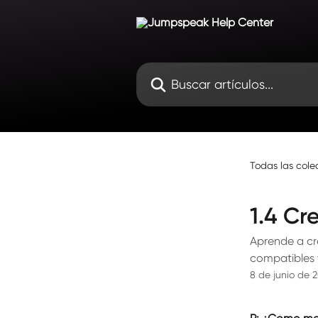
Ir al contenido principal
Buscar artículos...
Todas las cole
1.4 Cr
Aprende a cr
compatibles y
8 de junio de 