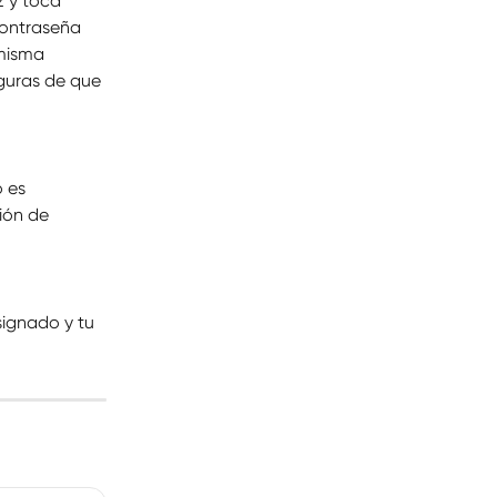
z y toca 
contraseña 
misma 
eguras de que 
 es 
ión de 
signado y tu 