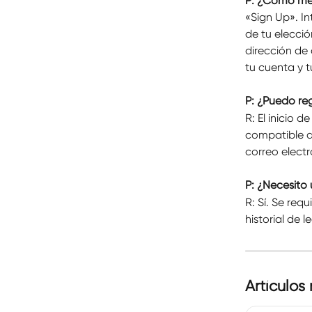
P: ¿Cómo me 
«Sign Up». I
de tu elecci
dirección de 
tu cuenta y 
P: ¿Puedo re
R: El inicio 
compatible a
correo elect
P: ¿Necesit
R: Sí. Se req
historial de l
Artículos