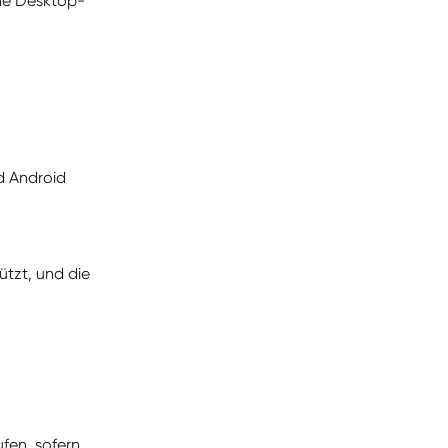
ine Desktop- 
d Android 
tzt, und die 
en, sofern 