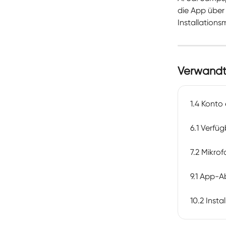
die App über
Installationsm
Verwandte
1.4 Konto 
6.1 Verfü
7.2 Mikrof
9.1 App-A
10.2 Insta