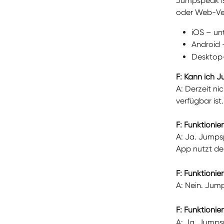
Jumpspeak ist
oder Web-Ver
iOS – un
Android 
Desktop-
F: Kann ich
A: Derzeit ni
verfügbar ist
F: Funktioni
A: Ja. Jumpsp
App nutzt de
F: Funktion
A: Nein. Jum
F: Funktioni
A: Ja. Jumps