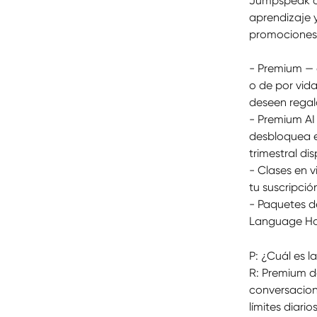
Jumpspeak of
aprendizaje 
promociones 
- Premium — e
o de por vid
deseen regal
- Premium AI 
desbloquea e
trimestral di
- Clases en 
tu suscripci
- Paquetes d
Language Hac
P: ¿Cuál es l
R: Premium d
conversacione
límites diari