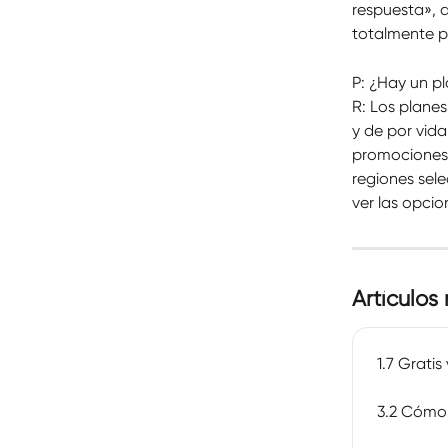
respuesta», 
totalmente p
P: ¿Hay un p
R: Los plane
y de por vid
promociones 
regiones sele
ver las opci
Artículos
1.7 Gratis
3.2 Cómo 