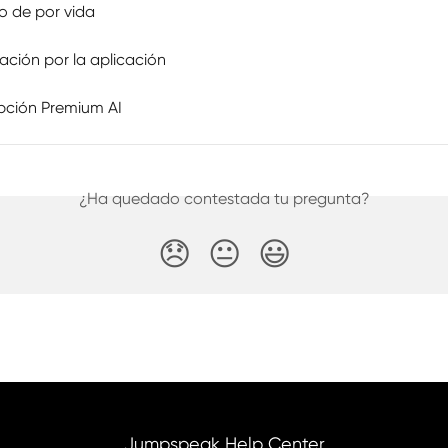
o de por vida
ación por la aplicación
ipción Premium AI
¿Ha quedado contestada tu pregunta?
😞
😐
😃
Jumpspeak Help Center