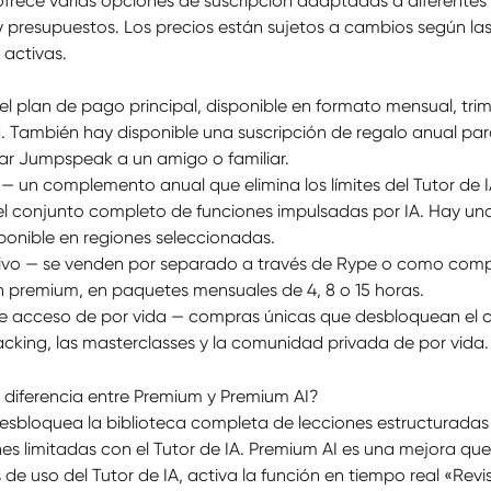
rece varias opciones de suscripción adaptadas a diferentes 
y presupuestos. Los precios están sujetos a cambios según las
activas.
l plan de pago principal, disponible en formato mensual, trime
a. También hay disponible una suscripción de regalo anual par
ar Jumpspeak a un amigo o familiar.
— un complemento anual que elimina los límites del Tutor de I
l conjunto completo de funciones impulsadas por IA. Hay un
sponible en regiones seleccionadas.
vivo — se venden por separado a través de Rype o como com
ón premium, en paquetes mensuales de 4, 8 o 15 horas.
e acceso de por vida — compras únicas que desbloquean el c
king, las masterclasses y la comunidad privada de por vida.
a diferencia entre Premium y Premium AI?
esbloquea la biblioteca completa de lecciones estructuradas 
s limitadas con el Tutor de IA. Premium AI es una mejora que 
os de uso del Tutor de IA, activa la función en tiempo real «Revi