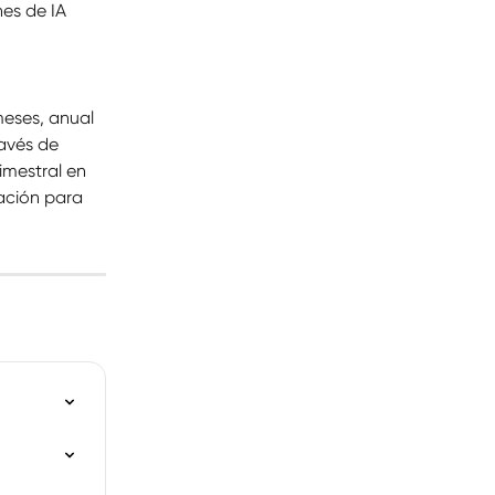
es de IA 
eses, anual 
avés de 
imestral en 
ación para 