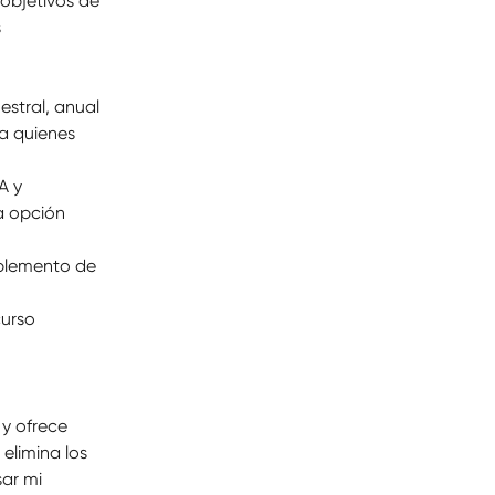
objetivos de 
 
stral, anual 
a quienes 
A y 
a opción 
plemento de 
urso 
y ofrece 
elimina los 
sar mi 