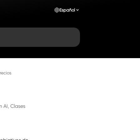
Español
recios
 AI, Clases