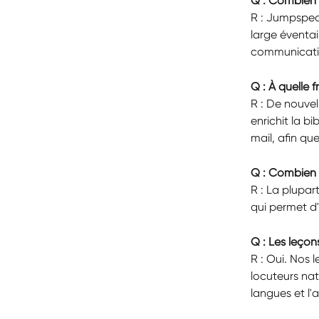
Q : Combien 
R : Jumpspea
large éventai
communicatio
Q : À quelle
R : De nouve
enrichit la b
mail, afin qu
Q : Combien 
R : La plupar
qui permet d
Q : Les leçon
R : Oui. Nos
locuteurs na
langues et l'