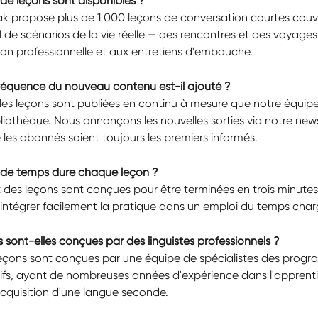
de leçons sont disponibles ?
k propose plus de 1 000 leçons de conversation courtes couv
l de scénarios de la vie réelle — des rencontres et des voyages 
n professionnelle et aux entretiens d'embauche.
 fréquence du nouveau contenu est-il ajouté ?
lles leçons sont publiées en continu à mesure que notre équip
ibliothèque. Nous annonçons les nouvelles sorties via notre new
e les abonnés soient toujours les premiers informés.
de temps dure chaque leçon ?
t des leçons sont conçues pour être terminées en trois minutes
'intégrer facilement la pratique dans un emploi du temps char
s sont-elles conçues par des linguistes professionnels ?
 leçons sont conçues par une équipe de spécialistes des progr
tifs, ayant de nombreuses années d'expérience dans l'apprent
acquisition d'une langue seconde.