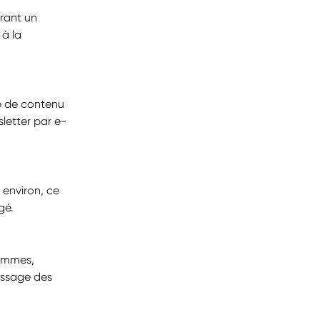
rant un 
à la 
e de contenu 
sletter par e-
 environ, ce 
gé.
ammes, 
issage des 