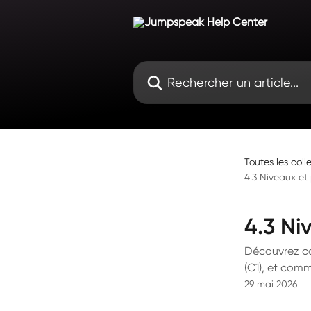
Passer au contenu principal
Rechercher un article...
Toutes les coll
4.3 Niveaux et
4.3 Ni
Découvrez co
(C1), et comm
29 mai 2026