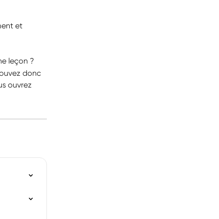
ent et 
ne leçon ?
pouvez donc 
us ouvrez 