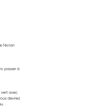
 l'écran 
nc passer à 
 vert avec 
ous devriez 
au.