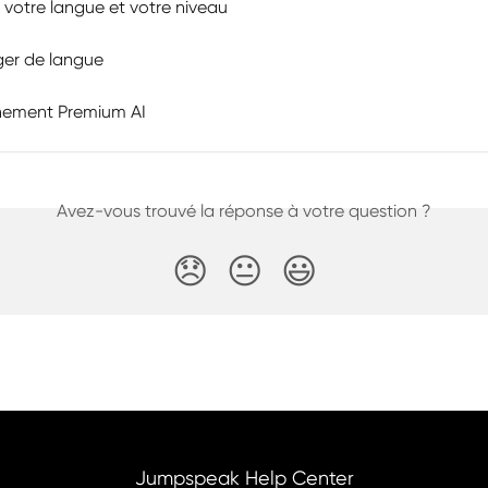
r votre langue et votre niveau
ger de langue
nement Premium AI
Avez-vous trouvé la réponse à votre question ?
😞
😐
😃
Jumpspeak Help Center