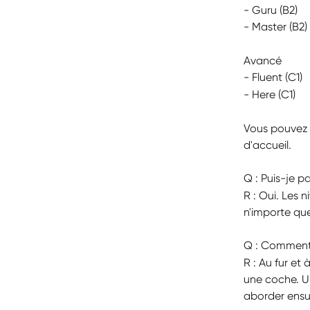
- Guru (B2)
- Master (B2)
Avancé
- Fluent (C1)
- Here (C1)
Vous pouvez 
d'accueil.
Q : Puis-je p
R : Oui. Les
n'importe qu
Q : Comment 
R : Au fur et
une coche. Un
aborder ensui