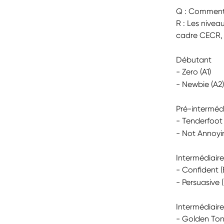
Q : Comment l
R : Les nivea
cadre CECR, r
Débutant
- Zero (A1)
- Newbie (A2)
Pré-interméd
- Tenderfoot 
- Not Annoyi
Intermédiaire
- Confident (
- Persuasive (
Intermédiaire
- Golden Ton