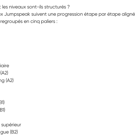
es niveaux sont-ils structurés ?
ux Jumpspeak suivent une progression étape par étape alignée
egroupés en cinq paliers :
iaire
(A2)
ng (A2)
B1)
B1)
 supérieur
gue (B2)