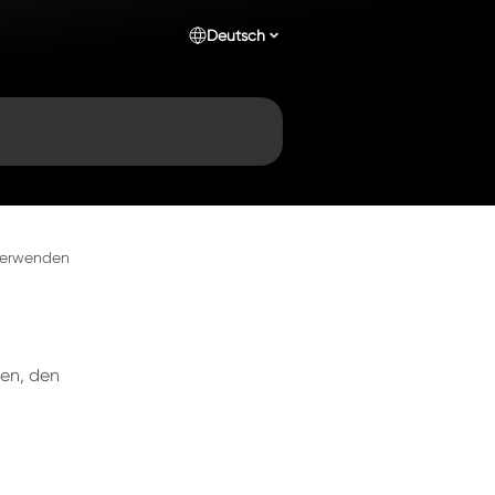
Deutsch
 verwenden
len, den