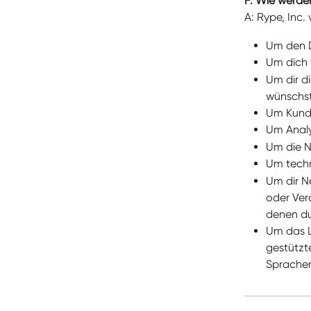
F: Wie werd
A: Rype, Inc
Um den D
Um dich 
Um dir d
wünschst
Um Kunde
Um Analy
Um die N
Um techn
Um dir N
oder Ver
denen du
Um das L
gestützte
Spracher